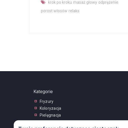
krok po kroku
masaż głowy
odprężenie
porost włosów
relaks
Kategorie
Fryzury
Koloryzacja
Pielęgnacja
Porady