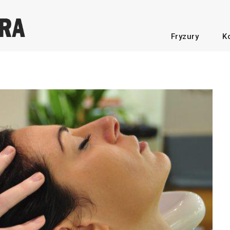
Fryzury
K