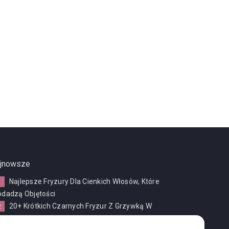
jnowsze
Najlepsze Fryzury Dla Cienkich Włosów, Które
odadzą Objętości
20+ Krótkich Czarnych Fryzur Z Grzywką W
025 Roku